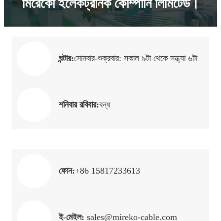
মিরেকো ইলেকট্রনিক কোম্পানি লিমিটেড।
ঘন্টার:
সোমবার-শুক্রবার: সকাল ৯টা থেকে সন্ধ্যা ৬টা
শনিবার রবিবার:
বন্ধ
ফোন:
+86 15817233613
ই-মেইল:
sales@mireko-cable.com