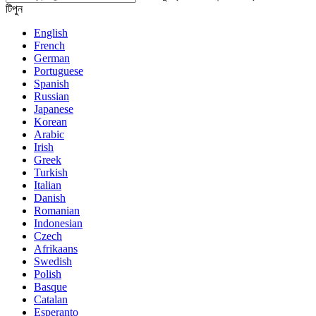
টিপুন
English
French
German
Portuguese
Spanish
Russian
Japanese
Korean
Arabic
Irish
Greek
Turkish
Italian
Danish
Romanian
Indonesian
Czech
Afrikaans
Swedish
Polish
Basque
Catalan
Esperanto